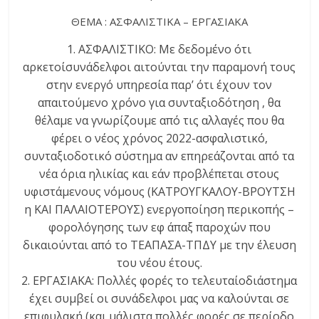
ΘΕΜΑ :
ΑΣΦΑΛΙΣΤΙΚΑ – ΕΡΓΑΣΙΑΚΑ
1.
ΑΣΦΑΛΙΣΤΙΚΟ:
Με
δεδομένο
ότι
αρκετοί
συνάδελφοι
αιτούνται
την
παραμονή
τους
στην
ενεργό
υπηρεσία
παρ’ ότι
έχουν
τον
απαιτούμενο
χρόνο
για
συνταξιοδότηση
, θα
θέλαμε
να
γνωρίζουμε
από τις
αλλαγές
που θα
φέρει
ο
νέος χρόνος 2022-ασφαλιστικό,
συνταξιοδοτικό σύστημα αν επηρεάζονται από τα
νέα όρια ηλικίας και εάν προβλέπεται στους
υφιστάμενους νόμους (ΚΑΤΡΟΥΓΚΑΛΟΥ-ΒΡΟΥΤΣΗ
η ΚΑΙ ΠΑΛΑΙΟΤΕΡΟΥΣ) ενεργοποίηση περικοπής –
φορολόγησης των εφ άπαξ παροχών που
δικαιούνται από το ΤΕΑΠΑΣΑ-ΤΠΔΥ με την έλευση
του νέου έτους.
2.
ΕΡΓΑΣΙΑΚΑ:
Πολλές
φορές
το
τελευταίο
διάστημα
έχει
συμβεί
οι
συνάδελφοι
μας να
καλούνται
σε
επιφυλακή
(και μάλιστα πολλές φορές σε περίοδο