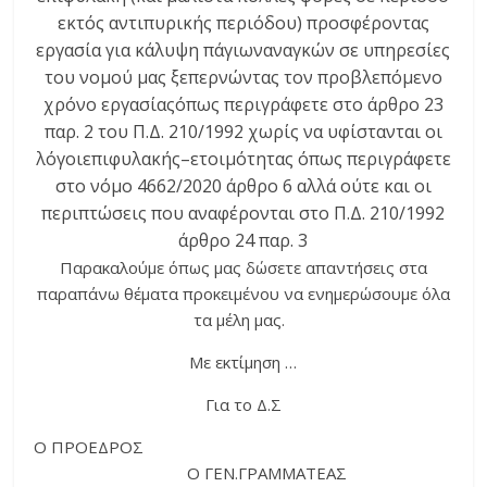
εκτός αντιπυρικής περιόδου) προσφέροντας
εργασία
για
κάλυψη
πάγιων
αναγκών
σε
υπηρεσίες
του
νομού
μας
ξεπερνώντας
τον
προβλεπόμενο
χρόνο
εργασίας
όπως
περιγράφετε
στο
άρθρο
23
παρ. 2 του Π.Δ. 210/1992
χωρίς
να
υφίστανται
οι
λόγοι
επιφυλακής
–
ετοιμότητας
όπως
περιγράφετε
στο
νόμο
4662/2020
άρθρο
6
αλλά
ούτε
και οι
περιπτώσεις
που
αναφέρονται
στο Π.Δ. 210/1992
άρθρο
24 παρ. 3
Παρακαλούμε
όπως μας
δώσετε απαντήσεις στα
παραπάνω θέματα προκειμένου να ενημερώσουμε όλα
τα μέλη μας.
Με εκτίμηση …
Για το Δ.Σ
Ο ΠΡΟΕΔΡΟΣ
Ο
ΓΕΝ
.
ΓΡΑΜΜΑΤΕΑΣ