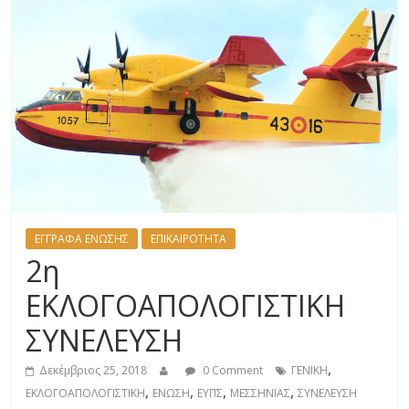
ΕΓΓΡΑΦΑ ΕΝΩΣΗΣ
ΕΠΙΚΑΙΡΟΤΗΤΑ
2η
ΕΚΛΟΓΟΑΠΟΛΟΓΙΣΤΙΚΗ
ΣΥΝΕΛΕΥΣΗ
,
Δεκέμβριος 25, 2018
0 Comment
ΓΕΝΙΚΗ
,
,
,
,
ΕΚΛΟΓΟΑΠΟΛΟΓΙΣΤΙΚΗ
ΕΝΩΣΗ
ΕΥΠΣ
ΜΕΣΣΗΝΙΑΣ
ΣΥΝΕΛΕΥΣΗ