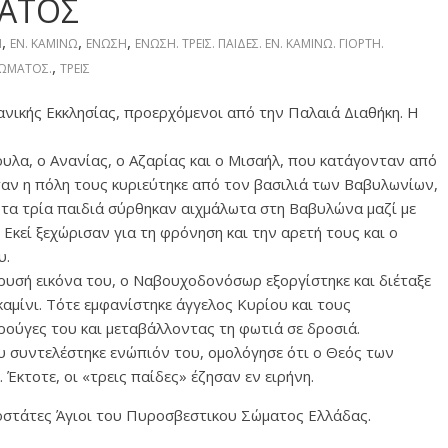
ΜΑΤΟΣ
,
,
,
Η
ΕΝ. ΚΑΜΙΝΩ
ΕΝΩΣΗ
ΕΝΩΣΗ. ΤΡΕΙΣ. ΠΑΙΔΕΣ. ΕΝ. ΚΑΜΙΝΩ. ΓΙΟΡΤΗ.
,
ΩΜΑΤΟΣ.
ΤΡΕΙΣ
ανικής Εκκλησίας, προερχόμενοι από την Παλαιά Διαθήκη. Η
ουλα, ο Ανανίας, ο Αζαρίας και ο Μισαήλ, που κατάγονταν από
ταν η πόλη τους κυριεύτηκε από τον βασιλιά των Βαβυλωνίων,
 τα τρία παιδιά σύρθηκαν αιχμάλωτα στη Βαβυλώνα μαζί με
 Εκεί ξεχώρισαν για τη φρόνηση και την αρετή τους και ο
υ.
υσή εικόνα του, ο Ναβουχοδονόσωρ εξοργίστηκε και διέταξε
καμίνι. Τότε εμφανίστηκε άγγελος Κυρίου και τους
ούγες του και μεταβάλλοντας τη φωτιά σε δροσιά.
συντελέστηκε ενώπιόν του, ομολόγησε ότι ο Θεός των
 Έκτοτε, οι «τρεις παίδες» έζησαν εν ειρήνη.
οστάτες Άγιοι του Πυροσβεστικου Σώματος Ελλάδας.