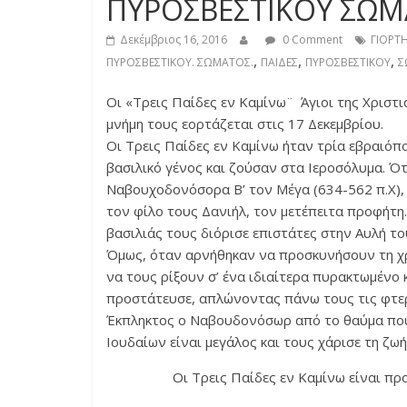
ΠΥΡΟΣΒΕΣΤΙΚΟΥ ΣΩ
Δεκέμβριος 16, 2016
0 Comment
ΓΙΟΡΤ
,
,
,
ΠΥΡΟΣΒΕΣΤΙΚΟΥ. ΣΩΜΑΤΟΣ.
ΠΑΙΔΕΣ
ΠΥΡΟΣΒΕΣΤΙΚΟΥ
Σ
Οι «Τρεις Παίδες εν Καμίνω¨ Άγιοι της Χριστι
μνήμη τους εορτάζεται στις 17 Δεκεμβρίου.
Οι Τρεις Παίδες εν Καμίνω ήταν τρία εβραιόπ
βασιλικό γένος και ζούσαν στα Ιεροσόλυμα. Ό
Ναβουχοδονόσορα Β’ τον Μέγα (634-562 π.Χ),
τον φίλο τους Δανιήλ, τον μετέπειτα προφήτη.
βασιλιάς τους διόρισε επιστάτες στην Αυλή το
Όμως, όταν αρνήθηκαν να προσκυνήσουν τη χρ
να τους ρίξουν σ’ ένα ιδιαίτερα πυρακτωμένο 
προστάτευσε, απλώνοντας πάνω τους τις φτερ
Έκπληκτος ο Ναβουδονόσωρ από το θαύμα που 
Ιουδαίων είναι μεγάλος και τους χάρισε τη ζωή.
Οι Τρεις Παίδες εν Καμίνω είναι πρ