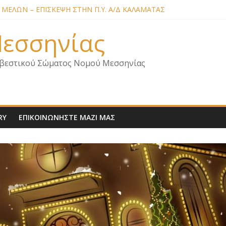
ΜΕΛΩΝ – ΕΠΙΣΚΕΨΗ ΣΤΗΝ Π.Υ. Α/Δ ΚΑΛΑΜΑΤΑΣ
Α ΣΧΕΔΙΟ ΔΑΣΩΝ 2026
. ΑΡΧΗΓΟΥ Π.Σ. ΣΧΕΤΙΚΑ ΜΕ ΟΡΓΑΝΙΚΕΣ ΘΕΣΕΙΣ ΝΟΜΟΥ ΜΕΣΣΗΝ
 Μεσσηνίας
ΜΕΛΩΝ – ΕΠΙΣΚΕΨΗ ΕΝΩΣΗΣ ΣΕ ΥΠΗΡΕΣΙΕΣ ΚΑΙ ΚΛΙΜΑΚΙΑ ΤΟΥ 
ΜΕΛΩΝ ΓΙΑ ΕΠΙΣΚΕΨΕΙΣ ΣΩΜΑΤΕΙΟΥ
βεστικού Σώματος Νομού Μεσσηνίας
RY
ΕΠΙΚΟΙΝΩΝΗΣΤΕ ΜΑΖΙ ΜΑΣ