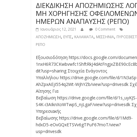
ΔΙΕΚΔΙΚΗΣΗ ΑΠΟΖΗΜΙΩΣΗΣ ΛΟ
ΜΗ ΧΟΡΗΓΗΣΗΣ ΟΦΕΙΛΟΜΕΝΩ
ΗΜΕΡΩΝ ΑΝΑΠΑΥΣΗΣ (ΡΕΠΟ)
Ιανουάριος 12, 2021
0 Comment
,
,
,
,
ΑΠΟΖΗΜΙΩΣΗ
ΕΥΠΣ
ΚΑΛΑΜΑΤΑ
ΜΕΣΣΗΝΙΑ
ΠΥΡΟΣΒΕΣΤ
ΡΕΠΟ
Εξουσιοδότηση https://docs.google.com/documen
1nxH6R73CKwbvwfc1ShftRkJ4dAtFngjxZBE90cEc8b
dit?usp=sharing Στοιχεία Ενάγοντος
Υπαλλήλου https://drive.google.com/file/d/1N3aSp
AhZpxAEjI554q2Wt-WjhYZb/view?usp=drivesdk Σχέ
Αίτησης Για
Βεβαίωση https://drive.google.com/file/d/1s_uyKJS-
S4K-i3AIknXoWTwpS_njLgaF/view?usp=drivesdk Σχ
Υπηρεσιακής
Βεβαίωσης https://drive.google.com/file/d/1Md9-
hdxD5-eOvGQxETSVv6gTPuF67moT/view?
usp=drivesdk