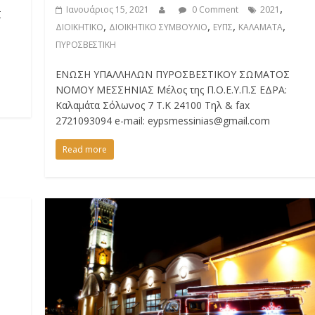
,
Ιανουάριος 15, 2021
0 Comment
2021
Σ
,
,
,
,
ΔΙΟΙΚΗΤΙΚΟ
ΔΙΟΙΚΗΤΙΚΟ ΣΥΜΒΟΥΛΙΟ
ΕΥΠΣ
ΚΑΛΑΜΑΤΑ
ΠΥΡΟΣΒΕΣΤΙΚΗ
ΕΝΩΣΗ ΥΠΑΛΛΗΛΩΝ ΠΥΡΟΣΒΕΣΤΙΚΟΥ ΣΩΜΑΤΟΣ
ΝΟΜΟΥ ΜΕΣΣΗΝΙΑΣ Μέλος της Π.Ο.Ε.Υ.Π.Σ ΕΔΡΑ:
Καλαμάτα Σόλωνος 7 Τ.Κ 24100 Τηλ & fax
2721093094 e-mail: eypsmessinias@gmail.com
Read more