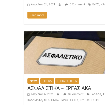
,
Απρίλιος 24, 2021
0 Comment
ΕΥΠΣ
ΚΑ
Read more
News
ΓΕΝΙΚΑ
ΕΠΙΚΑΙΡΟΤΗΤΑ
ΑΣΦΑΛΙΣΤΙΚΑ – ΕΡΓΑΣΙΑΚΑ
,
Απρίλιος 6, 2021
0 Comment
ΕΛΛΑΔΑ
Ε
,
,
,
ΚΑΛΑΜΑΤΑ
ΜΕΣΣΗΝΙΑ
ΠΥΡΟΣΒΕΣΤΕΣ
ΠΥΡΟΣΒΕΣΤΙΚΗ