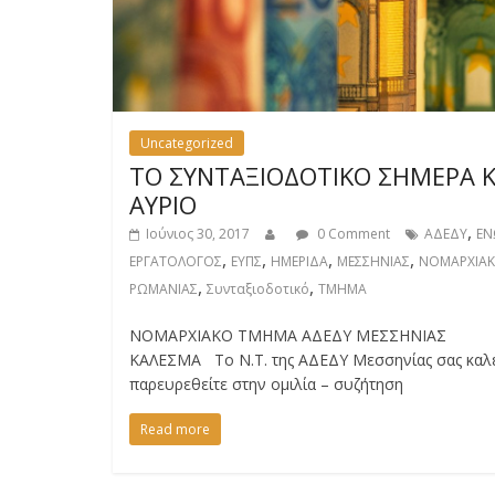
Uncategorized
ΤΟ ΣΥΝΤΑΞΙΟΔΟΤΙΚΟ ΣΗΜΕΡΑ Κ
ΑΥΡΙΟ
,
Ιούνιος 30, 2017
0 Comment
ΑΔΕΔΥ
ΕΝ
,
,
,
,
ΕΡΓΑΤΟΛΟΓΟΣ
ΕΥΠΣ
ΗΜΕΡΙΔΑ
ΜΕΣΣΗΝΙΑΣ
ΝΟΜΑΡΧΙΑ
,
,
ΡΩΜΑΝΙΑΣ
Συνταξιοδοτικό
ΤΜΗΜΑ
ΝΟΜΑΡΧΙΑΚΟ ΤΜΗΜΑ ΑΔΕΔΥ ΜΕΣΣΗΝΙΑΣ
ΚΑΛΕΣΜΑ Το Ν.Τ. της ΑΔΕΔΥ Μεσσηνίας σας καλε
παρευρεθείτε στην ομιλία – συζήτηση
Read more