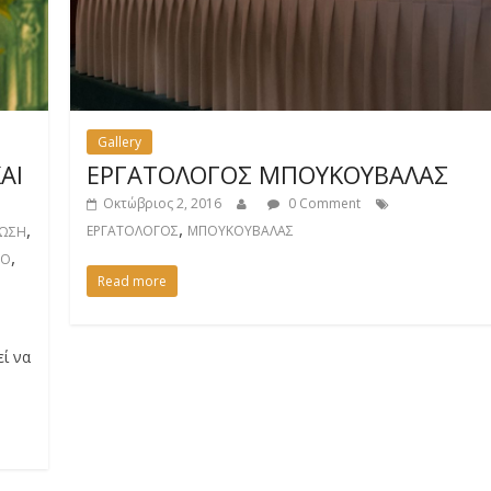
Gallery
ΑΙ
ΕΡΓΑΤΟΛΟΓΟΣ ΜΠΟΥΚΟΥΒΑΛΑΣ
Οκτώβριος 2, 2016
0 Comment
,
,
ΕΡΓΑΤΟΛΟΓΟΣ
ΜΠΟΥΚΟΥΒΑΛΑΣ
ΩΣΗ
,
ΚΟ
Read more
ί να