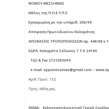
ΝΟΜΟΥ ΜΕΣΣΗΝΙΑΣ
Μέλος της Π.Ο.Ε.Υ.Π.Σ
Εγκεκριμένη με την υπ΄αριθ. 206/99
Απόφαση Πρωτοδικείου Καλαμάτας
ΑΠΟΦΑΣΕΙΣ ΤΡΟΠΟΠΟΙΗΣΕΩΝ αρ. 448/08 κ 1
ΕΔΡΑ: Καλαμάτα Σόλωνος 7 Τ.Κ 24100
Τηλ
& fax 2721093094
e-mail: eypsmessinias@gmail.com – www.ey
Αριθ. Πρωτ. 132 Καλ
Προς: Μέλη μας.
ΘΕΜΑ: Εκλογοαπολογιστική Γενική Συνέλε