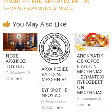
ΣΥΝΑΝΤΗΣΗ ΕΥΠΣ. ΜΕΣΣΗΝΙΑΣ ΜΕ ΤΟΝ
ΔΗΜΑΡΧΟ ΚΑΛΑΜΑΤΑΣ κ. ΝΙΚΑ
→
You May Also Like
ΝΕΟΣ
ΑΠΟΚΡΙΑΤΙΚ
ΑΡΧΗΓΟΣ
ΟΣ ΧΟΡΟΣ
ΤΟΥ Π.Σ.
Ε.Υ.Π.Σ. Ν.
ΑΡΧΑΙΡΕΣΙΕΣ
ΜΕΣΣΗΝΙΑΣ
Οκτώβριος 10,
Ε.Υ.Π.Σ.Ν.
– ΣΩΜΑΤΕΙΟ
2016
0
ΜΕΣΣΗΝΙΑΣ
ΠΥΡΟΣΒΕΣΤ
–
ΩΝ
ΣΥΓΚΡΟΤΗΣΗ
ΜΕΣΣΗΝΙΑΣ
ΝΕΟΥ Δ.Σ.
Ιανουάριος 23,
Φεβρουάριος
2018
0
20, 2022
0