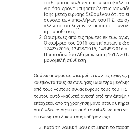
επιδόματος κινδύνου που καταβάλλετ
για όσο χρόνο υπηρετούν στις Μονάδες
ίσης μεταχείρισης δεδομένου ότι το ε
σύνολο των υπαλλήλων του Π.Σ. και όχ
άλλωστε στελεχώνονται από το σύνολ
προϋποθέσεις.
Ορισμένες από τις πρώτες εκ των αγω
Οκτώβριο του 2016 και επ’ αυτών εκδό
12423/2016, 12428/2016, 14349/2016 α
Πρωτοδικείου Αθηνών και η 1617/201
μονομελή σύνθεση.
Οι άνω αποφάσεις
απορρίπτουν
τις αγωγές, 
καθήκοντα τους σε συνθήκες ιδιαίτερα μεγάλ
από τους λοιπούς συναδέλφους τους του Π.Σ. ο
τούτου αυτό «καθιστά ανεκτή από την άποψη 
επέρχεται από τη χορήγηση μόνο στους υπηρετ
αυτό «δεν αναιρείται από τον κίνδυνο που γεν
εκτέλεση του δικού τους καθήκοντος»
.
Κατά τη νομική μου εκτίμηση το παρα