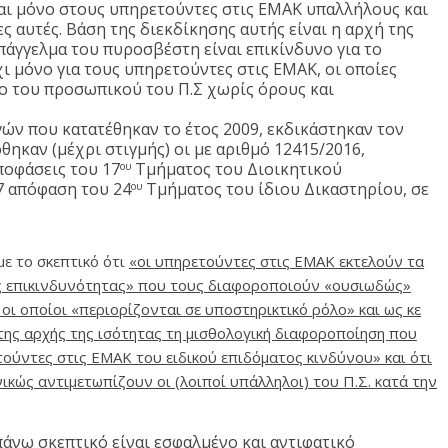
αι μόνο στους υπηρετούντες στις ΕΜΑΚ υπαλλήλους και
 αυτές. Βάση της διεκδίκησης αυτής είναι η αρχή της
πάγγελμα του πυροσβέστη είναι επικίνδυνο για το
ι μόνο για τους υπηρετούντες στις ΕΜΑΚ, οι οποίες
ο του προσωπικού του Π.Σ χωρίς όρους και
γών που κατατέθηκαν το έτος 2009, εκδικάστηκαν τον
θηκαν (μέχρι στιγμής) οι με αριθμό 12415/2016,
ποφάσεις του 17
Τμήματος του Διοικητικού
ου
7 απόφαση του 24
Τμήματος του ίδιου Δικαστηρίου, σε
ου
με το σκεπτικό ότι
«οι υπηρετούντες στις ΕΜΑΚ εκτελούν τα
ης επικινδυνότητας» που τους διαφοροποιούν «ουσιωδώς»
ι οποίοι «περιορίζονται σε υποστηρικτικό ρόλο» και ως κε
της αρχής της ισότητας τη μισθολογική διαφοροποίηση που
ούντες στις ΕΜΑΚ του ειδικού επιδόματος κινδύνου» και ότι
ικώς αντιμετωπίζουν οι (λοιποί υπάλληλοι) του Π.Σ. κατά την
πάνω σκεπτικό είναι εσφαλμένο και αντιφατικό