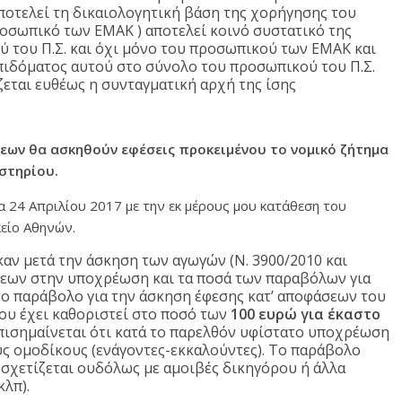
αποτελεί τη δικαιολογητική βάση της χορήγησης του
οσωπικό των ΕΜΑΚ ) αποτελεί κοινό συστατικό της
 του Π.Σ. και όχι μόνο του προσωπικού των ΕΜΑΚ και
πιδόματος αυτού στο σύνολο του προσωπικού του Π.Σ.
εται ευθέως η συνταγματική αρχή της ίσης
ων θα ασκηθούν εφέσεις προκειμένου το νομικό ζήτημα
αστηρίου.
α 24 Απριλίου 2017 με την εκ μέρους μου κατάθεση του
είο Αθηνών.
ν μετά την άσκηση των αγωγών (Ν. 3900/2010 και
σεων στην υποχρέωση και τα ποσά των παραβόλων για
ο παράβολο για την άσκηση έφεσης κατ’ αποφάσεων του
υ έχει καθοριστεί στο ποσό των
100 ευρώ για έκαστο
Επισημαίνεται ότι κατά το παρελθόν υφίστατο υποχρέωση
υς ομοδίκους (ενάγοντες-εκκαλούντες). Το παράβολο
 σχετίζεται ουδόλως με αμοιβές δικηγόρου ή άλλα
κλπ).